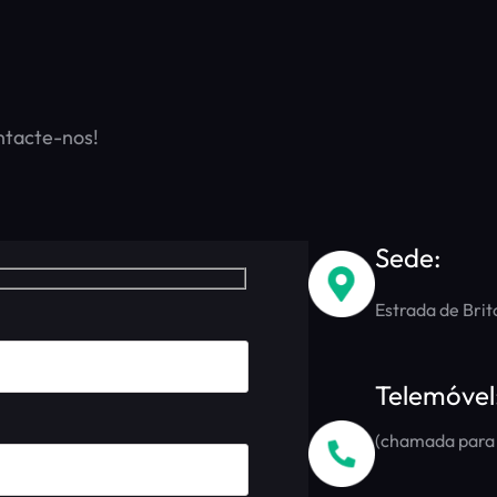
ntacte-nos!
Sede:
Estrada de Brit
Telemóvel
(chamada para 