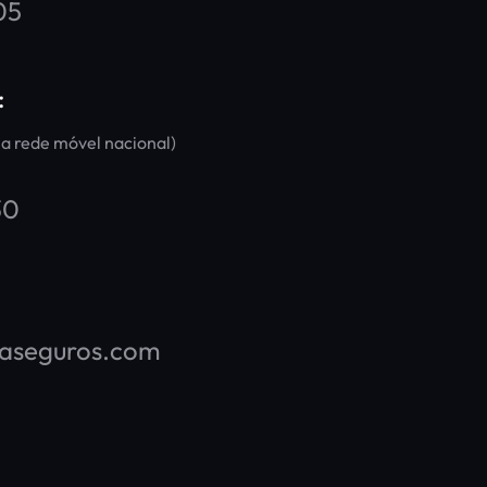
05
:
a rede móvel nacional)
30
maseguros.com