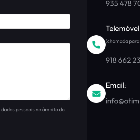
935 478 7
Telemóvel
(chamada para 
918 662 2
Email:
info@oti
 dados pessoais no âmbito do