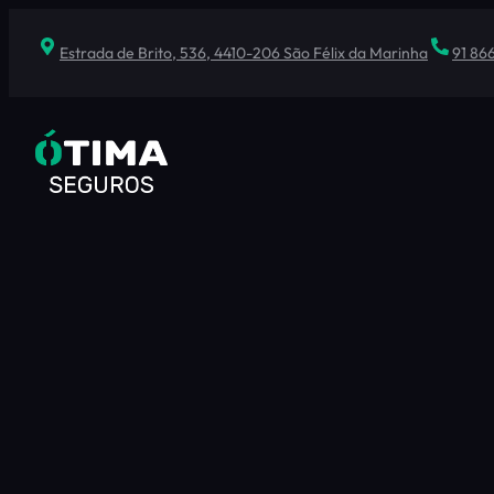
Saltar
para
Estrada de Brito, 536, 4410-206 São Félix da Marinha
91 86
o
conteúdo