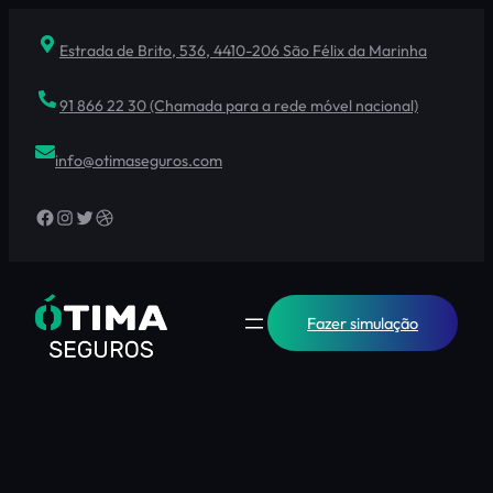
Saltar
para
Estrada de Brito, 536, 4410-206 São Félix da Marinha
o
conteúdo
91 866 22 30 (Chamada para a rede móvel nacional)
info@otimaseguros.com
Facebook
Instagram
Twitter
Dribbble
Fazer simulação